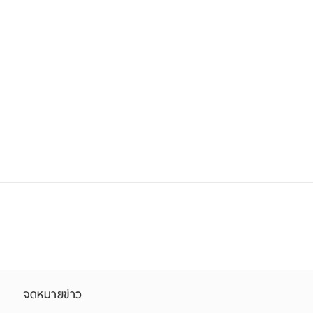
จดหมายข่าว