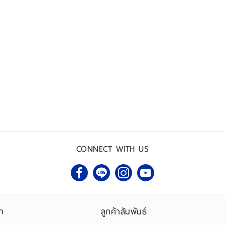
CONNECT WITH US
ิก
ลูกค้าสัมพันธ์