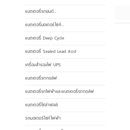
แบตเตอรี่รถยนต์...
แบตเตอรี่มอเตอร์ไซค์...
แบตเตอรี่ Deep Cycle
แบตเตอรี่ Sealed Lead Acid
เครื่องสำรองไฟ UPS
แบตเตอรี่รถกอล์ฟ
แบตเตอรี่รถไฟฟ้าและแบตเตอรี่รถกอล์ฟ
แบตเตอรี่โซล่าเซลล์
รถมอเตอร์ไซค์ไฟฟ้า