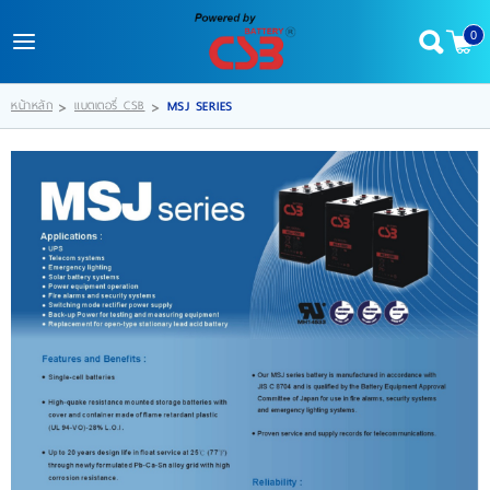
0
Login
Register
หน้าหลัก
>
แบตเตอรี่ CSB
>
MSJ SERIES
Wishlist
( 0 )
หน้าหลัก
สินค้า
FACEBOOK(เพจ)
LINE@
ข่าวสารและบทความ
วิธีสั่งซื้อและชำระเงิน